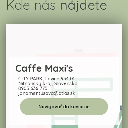
Kde nás
nájdete
Caffe
Maxi's
CITY PARK, Levice 934 01
Nitriansky kraj, Slovensko
0905 636 775
janamentusova@atlas.sk
Navigovať do kaviarne